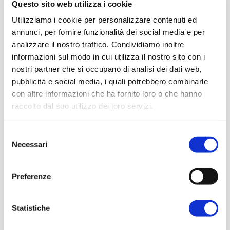
Questo sito web utilizza i cookie
Grazie a questi insetti, i ricercatori hanno
Utilizziamo i cookie per personalizzare contenuti ed
capito meglio il funzionamento degli
annunci, per fornire funzionalità dei social media e per
alveari, osservando quanto siano simili a
analizzare il nostro traffico. Condividiamo inoltre
una società umana.
Anche fra le vespe,
informazioni sul modo in cui utilizza il nostro sito con i
infatti, ci sono sentimenti come il
nostri partner che si occupano di analisi dei dati web,
dovere, la ribellione e l’inganno, ma
pubblicità e social media, i quali potrebbero combinarle
anche l’amore materno e l’unione.
con altre informazioni che ha fornito loro o che hanno
raccolto dal suo utilizzo dei loro servizi.
Consulta la nostra
privacy policy
e la nostra
cookie
Selezione
Leggi anche:
I 7 principi della
policy
Necessari
del
cooperazione, quali sono e cosa
consenso
dicono
Preferenze
Statistiche