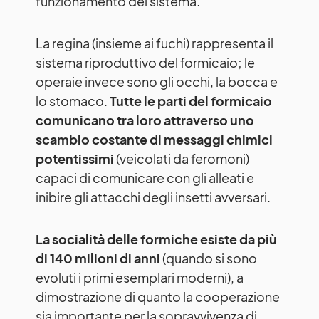
funzionamento del sistema.
La regina (insieme ai fuchi) rappresenta il
sistema riproduttivo del formicaio; le
operaie invece sono gli occhi, la bocca e
lo stomaco.
Tutte le parti del formicaio
comunicano tra loro attraverso uno
scambio costante di messaggi chimici
potentissimi
(veicolati da feromoni)
capaci di comunicare con gli alleati e
inibire gli attacchi degli insetti avversari.
La socialità delle formiche esiste da più
di 140 milioni di anni
(quando si sono
evoluti i primi esemplari moderni), a
dimostrazione di quanto la cooperazione
sia importante per la sopravvivenza di