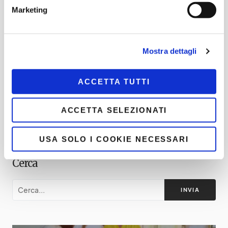
LEGGI DOPO
Marketing
Condividi
C
Mostra dettagli
o
ACCETTA TUTTI
n
di
ACCETTA SELEZIONATI
vi
di
USA SOLO I COOKIE NECESSARI
Cerca
INVIA