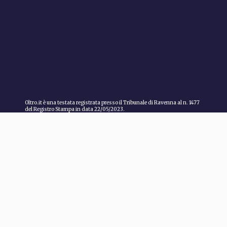
Oltro.it è una testata registrata presso il Tribunale di Ravenna al n. 1477
del Registro Stampa in data 22/05/2023.
Direttore responsabile: Marco Guardanti.
About
Redazione
AL LAVORO
Pubblicità
PERSONE
Cookie Policy
TERRITORIO
Privacy Policy
LO SAPEVI?