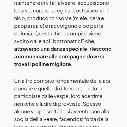
mantenere in vita l’alveare: accudiscono
le larve, curano la regina, costruiscono il
nido, producono risorse (miele, cera e
pappa reale) e raccolgono cibo per la
colonia. Quest’ultimo compito viene
svolto dalle api “bottonatrici” che,
attraverso una danza speciale, riescono
a comunicare alle compagne dove si
trova il polline migliore
.
Un altro compito fondamentale delle api
operaie è quello di difendere il nido, in
particolare dalle vespe, loro acerrime
nemiche e ladre di provviste. Spesso
alcune vespe solitarie si avventurano alla
soglia dell’alveare, facendosi forza della
loro stazza (più del doppio di un’ape