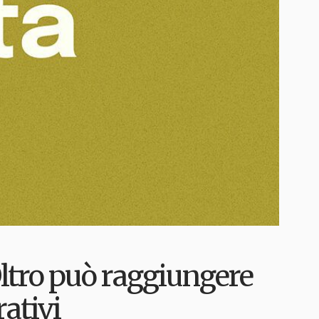
Oltro può raggiungere
ativi