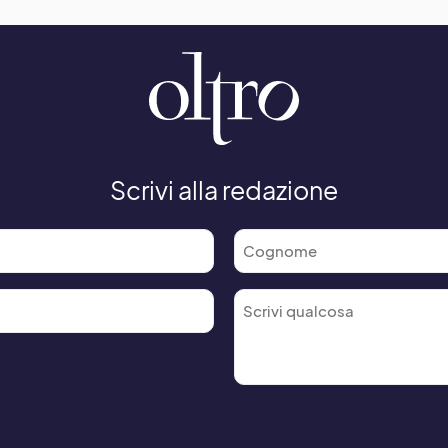
Scrivi alla redazione
Cognome
*
Commento
*