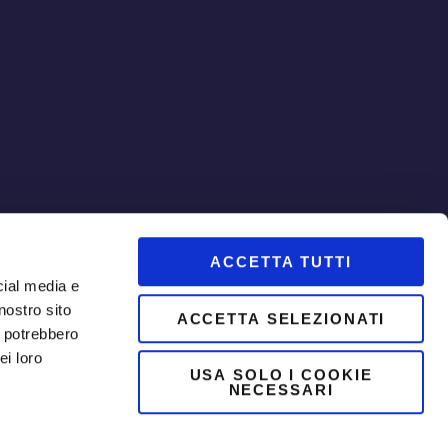
ACCETTA TUTTI
cial media e
About
nostro sito
ACCETTA SELEZIONATI
Redazione
i potrebbero
ei loro
USA SOLO I COOKIE
Pubblicità
NECESSARI
Cookie Policy