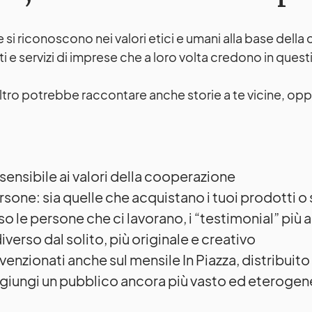
si riconoscono nei valori etici e umani alla base dell
e servizi di imprese che a loro volta credono in quest
Oltro potrebbe raccontare anche storie a te vicine, opp
ensibile ai valori della cooperazione
ersone: sia quelle che acquistano i tuoi prodotti o 
o le persone che ci lavorano, i “testimonial” più a
rso dal solito, più originale e creativo
venzionati anche sul mensile In Piazza, distribui
aggiungi un pubblico ancora più vasto ed eteroge