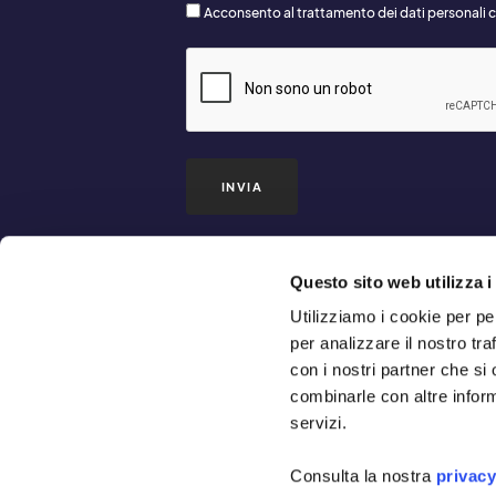
Consenso
Acconsento al trattamento dei dati personali c
Newsletter
*
CAPTCHA
INVIA
Questo sito web utilizza i
OLTRO
Utilizziamo i cookie per pe
per analizzare il nostro tra
è un
con i nostri partner che si
combinarle con altre inform
progetto
servizi.
editoriale
Consulta la nostra
privacy