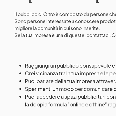
Il pubblico di Oltro è composto da persone che 
Sono persone interessate a conoscere prodotti 
migliore la comunità in cui sono inserite.
Se la tua impresa è una di queste, contattaci. 
Raggiungi un pubblico consapevole e s
Crei vicinanza tra la tua impresa e le p
Puoi parlare della tua impresa attravers
Sperimenti un modo per comunicare dive
Puoi accedere a spazi pubblicitari con
la doppia formula “online e offline” r