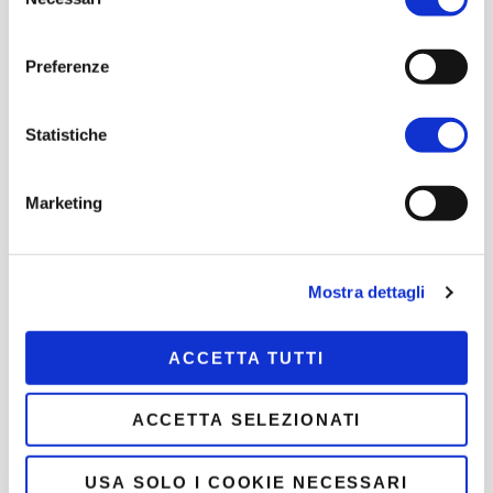
del
Cerca
consenso
Preferenze
INVIA
Statistiche
“Intanto ricamo”
Marketing
3 Luglio 2026
4 minuti di lettura
Mostra dettagli
L’asilo salvato dall’alluvione
compie 100 anni
ACCETTA TUTTI
17 Giugno 2026
3 minuti di lettura
ACCETTA SELEZIONATI
USA SOLO I COOKIE NECESSARI