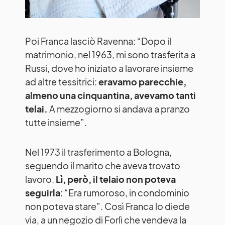
Poi Franca lasciò Ravenna: “Dopo il
matrimonio, nel 1963, mi sono trasferita a
Russi, dove ho iniziato a lavorare insieme
ad altre tessitrici:
eravamo parecchie,
almeno una cinquantina, avevamo tanti
telai.
A mezzogiorno si andava a pranzo
tutte insieme”.
Nel 1973 il trasferimento a Bologna,
seguendo il marito che aveva trovato
lavoro.
Lì, però, il telaio non poteva
seguirla
: “Era rumoroso, in condominio
non poteva stare”. Così Franca lo diede
via, a un negozio di Forlì che vendeva la