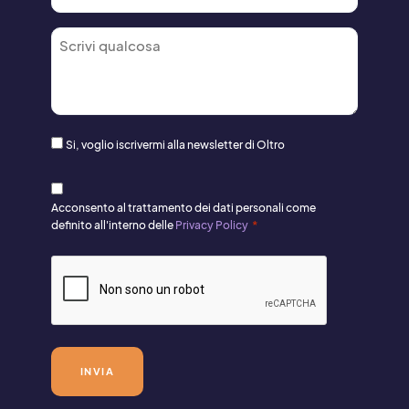
*
Commento
*
Consenso
Si, voglio iscrivermi alla newsletter di Oltro
newsletter
Consenso
Newsletter
Acconsento al trattamento dei dati personali come
*
definito all'interno delle
Privacy Policy
*
CAPTCHA