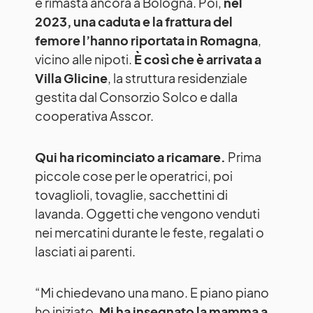
è rimasta ancora a Bologna. Poi,
nel
2023, una caduta e la frattura del
femore l’hanno riportata in Romagna
,
vicino alle nipoti.
È così che è arrivata a
Villa Glicine
, la struttura residenziale
gestita dal Consorzio Solco e dalla
cooperativa Asscor.
Qui ha ricominciato a ricamare.
Prima
piccole cose per le operatrici, poi
tovaglioli, tovaglie, sacchettini di
lavanda. Oggetti che vengono venduti
nei mercatini durante le feste, regalati o
lasciati ai parenti.
“Mi chiedevano una mano. E piano piano
ho iniziato.
Mi ha insegnato la mamma a