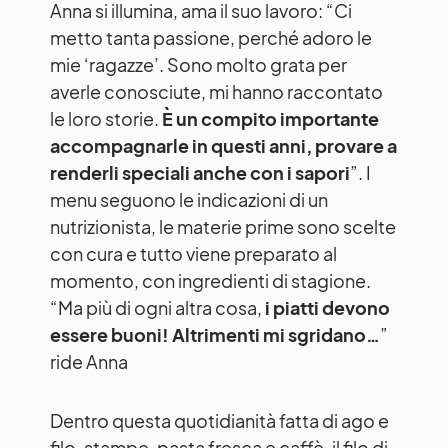
Anna si illumina, ama il suo lavoro: “Ci
metto tanta passione, perché adoro le
mie ‘ragazze’. Sono molto grata per
averle conosciute, mi hanno raccontato
le loro storie.
È un compito importante
accompagnarle in questi anni, provare a
renderli speciali anche con i sapori
”. I
menu seguono le indicazioni di un
nutrizionista, le materie prime sono scelte
con cura e tutto viene preparato al
momento, con ingredienti di stagione.
“Ma più di ogni altra cosa,
i piatti devono
essere buoni! Altrimenti mi sgridano…
”
ride Anna
Dentro questa quotidianità fatta di ago e
filo, stampe, pasta fresca e caffè, il filo di