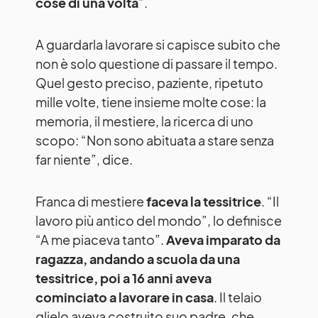
cose di una volta
”.
A guardarla lavorare si capisce subito che
non è solo questione di passare il tempo.
Quel gesto preciso, paziente, ripetuto
mille volte, tiene insieme molte cose: la
memoria, il mestiere, la ricerca di uno
scopo: “Non sono abituata a stare senza
far niente”, dice.
Franca di mestiere
faceva la tessitrice
. “Il
lavoro più antico del mondo”, lo definisce
“A me piaceva tanto”.
Aveva imparato da
ragazza, andando a scuola da una
tessitrice, poi a 16 anni aveva
cominciato a lavorare in casa
. Il telaio
glielo aveva costruito suo padre, che