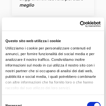
meglio
LEGGI DOPO
Questo sito web utilizza i cookie
Utilizziamo i cookie per personalizzare contenuti ed
Condividi
annunci, per fornire funzionalità dei social media e per
C
analizzare il nostro traffico. Condividiamo inoltre
o
informazioni sul modo in cui utilizza il nostro sito con i
nostri partner che si occupano di analisi dei dati web,
n
pubblicità e social media, i quali potrebbero combinarle
di
con altre informazioni che ha fornito loro o che hanno
vi
raccolto dal suo utilizzo dei loro servizi.
di
Consulta la nostra
privacy policy
e la nostra
cookie
Selezione
policy
Necessari