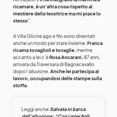
ricamare, è un’altra cosa rispetto al
mestiere della tessitrice ma mi piace lo
stesso
”.
A Villa Glicine ago e filo sono diventati
anche un modo per stare insieme.
Franca
ricama tovaglioli e tovaglie
, mentre
accanto a lei c’è
Rosa Ancarani,
87 anni,
arrivata da Traversara di Bagnacavallo
dopo l’alluvione.
Anche lei partecipa al
lavoro, occupandosi delle stampe sulla
stoffa.
Leggi anche:
Salvata in barca
dall’alluvione: “Con i miei figli