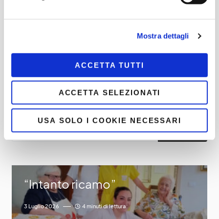
C
o
n
Mostra dettagli
di
vi
ACCETTA TUTTI
di
ACCETTA SELEZIONATI
Cerca
USA SOLO I COOKIE NECESSARI
INVIA
“Intanto ricamo”
3 Luglio 2026
4 minuti di lettura