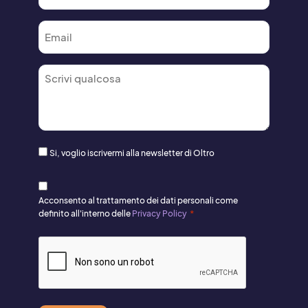
*
Email
*
Commento
*
Consenso
Si, voglio iscrivermi alla newsletter di Oltro
newsletter
Consenso
Newsletter
Acconsento al trattamento dei dati personali come
*
definito all'interno delle
Privacy Policy
*
CAPTCHA