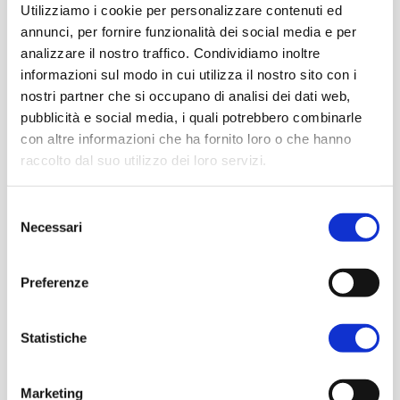
considerate eventuali patologie o
Utilizziamo i cookie per personalizzare contenuti ed
difficoltà di deglutizione o ingestione.
annunci, per fornire funzionalità dei social media e per
analizzare il nostro traffico. Condividiamo inoltre
informazioni sul modo in cui utilizza il nostro sito con i
L’appetibilità resta centrale:
il cibo è
nostri partner che si occupano di analisi dei dati web,
veicolo di piacere, di emozioni, di
pubblicità e social media, i quali potrebbero combinarle
ricordi
. Per questo abbiamo lavorato
con altre informazioni che ha fornito loro o che hanno
molto per ricreare menu tradizionali,
raccolto dal suo utilizzo dei loro servizi.
specie per le feste: è
un modo per
“tornare a casa” anche se si vive
Consulta la nostra
privacy policy
e la nostra
cookie
Selezione
altrove.
policy
Necessari
del
consenso
Preferenze
LEGGI DOPO
Statistiche
Condividi
Marketing