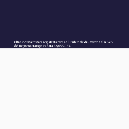
Oltro.it è una testata registrata presso il Tribunale di Ravenna al n. 1477
del Registro Stampa in data 22/05/2023.
Direttore responsabile: Marco Guardanti.
About
Redazione
AL LAVORO
Pubblicità
PERSONE
Cookie Policy
TERRITORIO
Privacy Policy
LO SAPEVI?