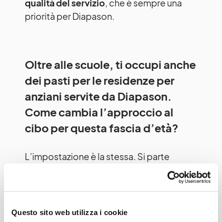
qualità del servizio
, che è sempre una
priorità per Diapason.
Oltre alle scuole, ti occupi anche
dei pasti per le residenze per
anziani servite da Diapason.
Come cambia l’approccio al
cibo per questa fascia d’età?
L’impostazione è la stessa. Si parte
sempre dalle linee guida ministeriali, che
però vanno adeguate a necessità
diverse:
non più una fase di crescita ma
di mantenimento della salute
. Vanno
Questo sito web utilizza i cookie